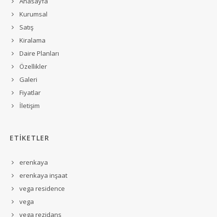
Anasayfa
Kurumsal
Satış
Kiralama
Daire Planları
Özellikler
Galeri
Fiyatlar
İletişim
ETİKETLER
erenkaya
erenkaya inşaat
vega residence
vega
vega rezidans