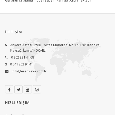
Garantili kiralama modeli satış imkanı da bulunmaktadır.
İLETİŞİM
Ankara Asfaltı Üzeri Körfez Mahallesi No:175 Eski Kandıra
Kavşağı İzmit / KOCAELİ
0 262 321 44 68
0 541 262 94 41
info@erenkaya.com.tr
HIZLI ERİŞİM