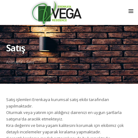
ANASAYFA
KURUMSAL
Satış
SATIŞ
Anasayfa
Satış
KIRALAMA
DAIRE PLANLARI
ÖZELLIKLER
Satış işlemleri Erenkaya kurumsal satış ekibi tarafından
GALERI
yapılmaktadır.
Oturmak veya yatırım için aldığınız dairenizi en uygun şartlarla
FIYATLAR
satışına'da aracılık etmekteyiz.
Kira değerini ve bina yaşam kalitesini korumak için ekibimiz çok
İLETIŞIM
detaylı incelemeler yaparak kiralama yapmaktadır.