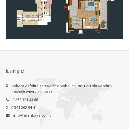
İLETİŞİM
Ankara Asfaltı Üzeri Körfez Mahallesi No:175 Eski Kandıra
Kavşağı İzmit / KOCAELİ
0 262 321 44 68
0 541 262 94 41
info@erenkaya.com.tr